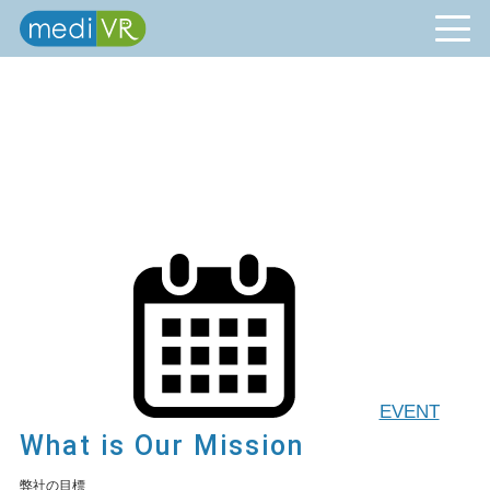
EVENT
What is Our Mission
弊社の目標