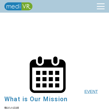
EVENT
What is Our Mission
弊社の目標