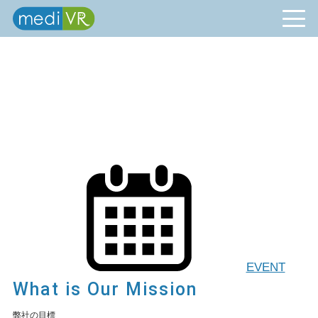
EVENT
What is Our Mission
弊社の目標