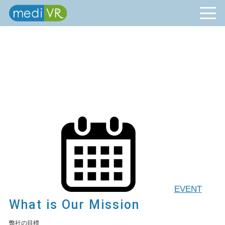
EVENT
What is Our Mission
弊社の目標