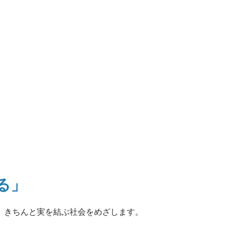
る」
、
きちんと実を結ぶ社会をめざします。