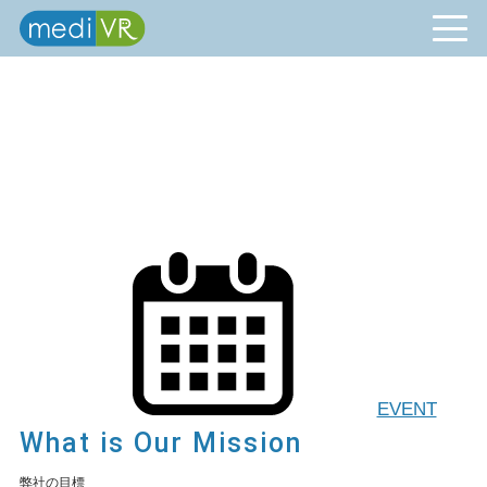
EVENT
What is Our Mission
弊社の目標