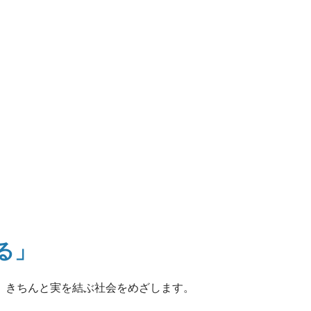
る」
、
きちんと実を結ぶ社会をめざします。