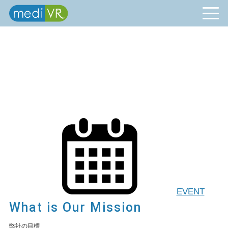
EVENT
What is Our Mission
弊社の目標