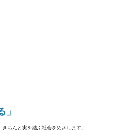
る」
、
きちんと実を結ぶ社会をめざします。