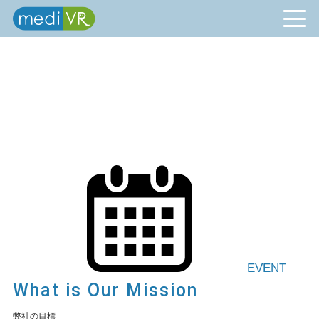
EVENT
What is Our Mission
弊社の目標