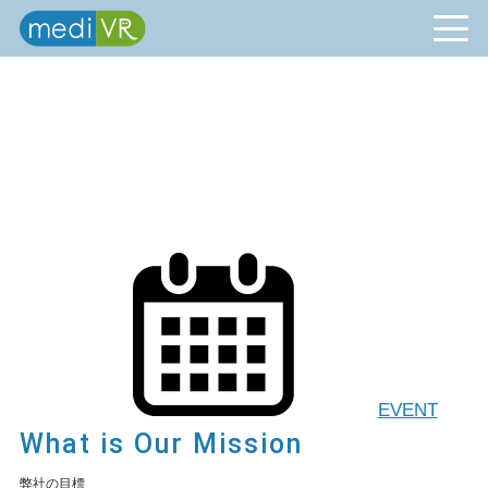
EVENT
What is Our Mission
弊社の目標