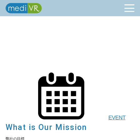
EVENT
What is Our Mission
弊社の目標