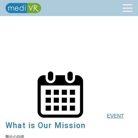
EVENT
What is Our Mission
弊社の目標