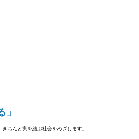
る」
、
きちんと実を結ぶ社会をめざします。