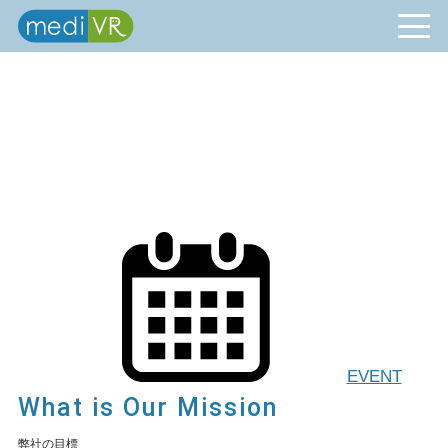
EVENT
What is Our Mission
弊社の目標